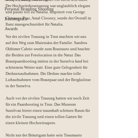
Der Hochzeitshosenanzug war unglaublich elegant 
Personal Branding Shooting
und passte toll zu Natalia. Inspiriert von George 
Clooneys Frau, Amal Clooney, wurde der Overall in 
Irisfotografie
Ilanz massgeschneidert für Natalia. 
Awards
Vor der zivilen Trauung in Trun machten wir uns 
auf den Weg zum Maiensäss der Familie. Sandros 
Oldtimer Cabrio wurde zum Brautauto und brachte 
die Beiden zur Fotolocation in die Natur. Das 
Brautpaarshooting mitten in der Surselva fand bei 
schönstem Wetter statt. Eine gute Gelegenheit für 
Drohnenaufnahmen. Die Drohne machte tolle 
Luftaufnahmen vom Brautpaar und der Bergkulisse 
in der Surselva.
Auch vor der zivilen Trauung hatten wir noch Zeit 
für ein Paarshooting in Trun. Das Museum 
Sursilvan bietet einen traumhaft schönen Raum für 
die zivile Trauung und einen tollen Garten für 
einen kleinen Hochzeitsapero.
Nicht nur der Bräutigam hatte sein Traumauto 