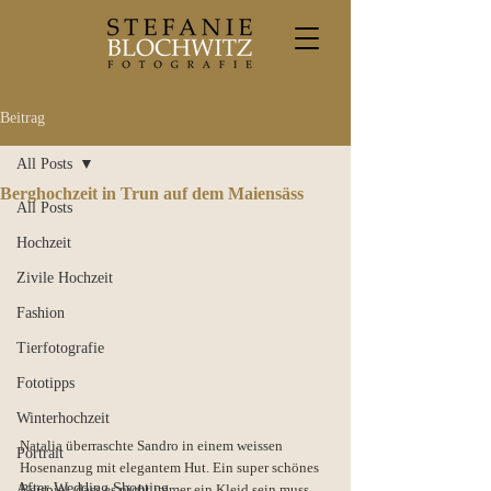
Beitrag
All Posts
Berghochzeit in Trun auf dem Maiensäss
All Posts
Hochzeit
Zivile Hochzeit
Fashion
Tierfotografie
Fototipps
Winterhochzeit
Natalia überraschte Sandro in einem weissen 
Portrait
Hosenanzug mit elegantem Hut. Ein super schönes 
After Wedding Shooting
Beispiel, dass es nicht immer ein Kleid sein muss. 