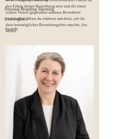
den Erfolg deiner Bewerbung sein und dir einen 
Personal Branding Shooting
echten Vorteil gegenüber anderen Bewerbern 
verschaffen. Wenn du erfahren möchten, wie du 
Irisfotografie
dein bestmögliches Bewerbungsfoto machst, lies 
Awards
weiter.