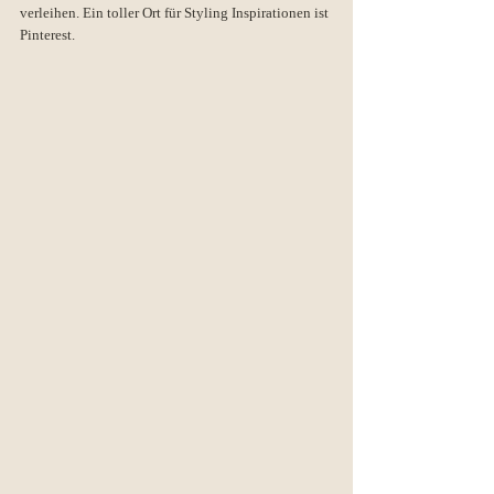
verleihen. Ein toller Ort für Styling Inspirationen ist 
Pinterest.