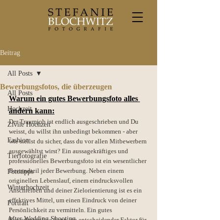
Beitrag
All Posts
Bewerbungsfotos, die überzeugen
All Posts
Warum ein gutes Bewerbungsfoto alles 
Hochzeit
ändern kann:
Der Traumjob ist endlich ausgeschrieben und Du 
Zivile Hochzeit
weisst, du willst ihn unbedingt bekommen - aber 
Fashion
wie stellst du sicher, dass du vor allen Mitbewerbern 
ausgewähltst wirst? Ein aussagekräftiges und 
Tierfotografie
professionelles Bewerbungsfoto ist ein wesentlicher 
Bestandteil jeder Bewerbung. Neben einem 
Fototipps
originellen Lebenslauf, einem eindrucksvollen 
Winterhochzeit
Anschreiben und deiner Zielorientierung ist es ein 
effektives Mittel, um einen Eindruck von deiner 
Portrait
Persönlichkeit zu vermitteln. Ein gutes 
After Wedding Shooting
Bewerbungsfoto kann ein entscheidender Faktor für 