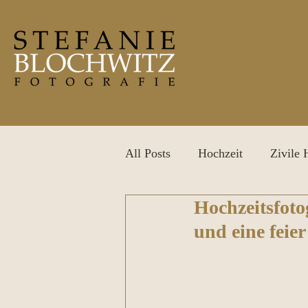
All Posts
Hochzeit
Zivile 
Hochzeitsfoto
After Wedding Shooting
P
und eine feie