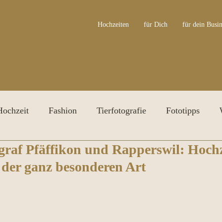
Hochzeiten
für Dich
für dein Busin
Hochzeit
Fashion
Tierfotografie
Fototipps
graf Pfäffikon und Rapperswil: Hochz
ersonal Branding Shooting
Irisfotografie
Awards
r der ganz besonderen Art