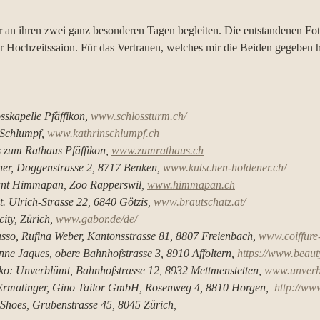
ar an ihren zwei ganz besonderen Tagen begleiten. Die entstandenen Fo
er Hochzeitssaion. Für das Vertrauen, welches mir die Beiden gegeben h
skapelle Pfäffikon, 
www.schlossturm.ch/
Schlumpf, 
www.kathrinschlumpf.ch
 zum Rathaus Pfäffikon, 
www.zumrathaus.ch
er, Doggenstrasse 2, 8717 Benken, 
www.kutschen-holdener.ch/
ant Himmapan, Zoo Rapperswil, 
www.himmapan.ch
t. Ulrich-Strasse 22, 6840 Götzis, 
www.brautschatz.at/
ity, Zürich, 
www.gabor.de/de/
sso, Rufina Weber, Kantonsstrasse 81, 8807 Freienbach, 
www.coiffure-
e Jaques, obere Bahnhofstrasse 3, 8910 Affoltern, 
https://www.beaut
o: Unverblümt, Bahnhofstrasse 12, 8932 Mettmenstetten, 
www.unverb
Ermatinger, Gino Tailor GmbH, Rosenweg 4, 8810 Horgen,  
http://www
Shoes, Grubenstrasse 45, 8045 Zürich, 