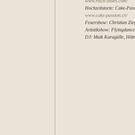
www.risch-shoes.com/
Hochzeitstorte: Cake-Pass
www.cake-passion.ch/
Feuershow: Christian Zieg
Artistikshow: Flyingdance 
DJ: Maik Karagülle, Hittn