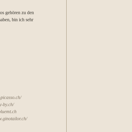
tos gehören zu den 
aben, bin ich sehr 
picasso.ch/
y-by.ch/
luemt.ch
.ginotailor.ch/