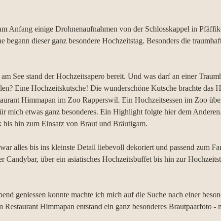
!
am Anfang einige Drohnenaufnahmen von der Schlosskappel in Pfäffik
che begann dieser ganz besondere Hochzeitstag. Besonders die traumh
m See stand der Hochzeitsapero bereit. Und was darf an einer Traumh
hlen? Eine Hochzeitskutsche! Die wunderschöne Kutsche brachte das H
taurant Himmapan im Zoo Rapperswil. Ein Hochzeitsessen im Zoo übe
für mich etwas ganz besonderes. Ein Highlight folgte hier dem Anderen
 bis hin zum Einsatz von Braut und Bräutigam. 
r alles bis ins kleinste Detail liebevoll dekoriert und passend zum Fa
 Candybar, über ein asiatisches Hochzeitsbuffet bis hin zur Hochzeitsto
end geniessen konnte machte ich mich auf die Suche nach einer beson
m Restaurant Himmapan entstand ein ganz besonderes Brautpaarfoto - m