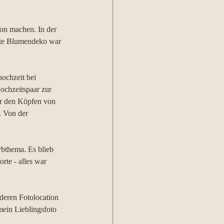
on machen. In der 
afte Blumendeko war 
ochzeit bei 
ochzeitspaar zur 
r den Köpfen von 
. Von der 
rbthema. Es blieb 
rte - alles war 
deren Fotolocation 
ein Lieblingsfoto 