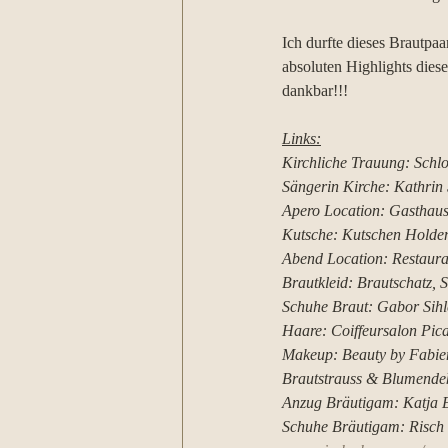
Ich durfte dieses Brautpa
absoluten Highlights dies
dankbar!!!
Links:
Kirchliche Trauung: Schlos
Sängerin Kirche: Kathrin 
Apero Location: Gasthaus
Kutsche: Kutschen Holden
Abend Location: Restaur
Brautkleid: Brautschatz, S
Schuhe Braut: Gabor Sihlc
Haare: Coiffeursalon Pica
Makeup: Beauty by Fabienn
Brautstrauss & Blumendek
Anzug Bräutigam: Katja 
Schuhe Bräutigam: Risch 