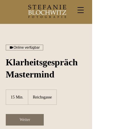
Online verfügbar
Klarheitsgespräch
Mastermind
15 Min.
1
Reichsgasse
5
M
i
n
Weiter
.