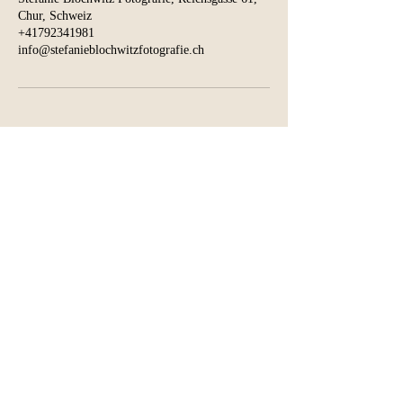
Chur, Schweiz
+41792341981
info@stefanieblochwitzfotografie.ch
STEFANIE BLOCHWITZ
Fotografie & Coaching
Fotostudio Altstadt CHUR
Reichsgasse 61 -
2. Stock
7000 Chur