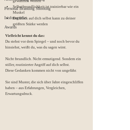
gewählten Worten
Selbstfreundlichkeit ist trainierbar wie ein 
Personal Branding Shooting
Muskel
Irisfotografie
Der Blick auf dich selbst kann zu deiner 
größten Stärke werden
Awards
Vielleicht kennst du das:
Du stehst vor dem Spiegel – und noch bevor du 
hinsiehst, weißt du, was du sagen wirst.
Nicht freundlich. Nicht ermutigend. Sondern ein 
stiller, routinierter Angriff auf dich selbst.
Diese Gedanken kommen nicht von ungefähr.
Sie sind Muster, die sich über Jahre eingeschliffen 
haben – aus Erfahrungen, Vergleichen, 
Erwartungsdruck. 