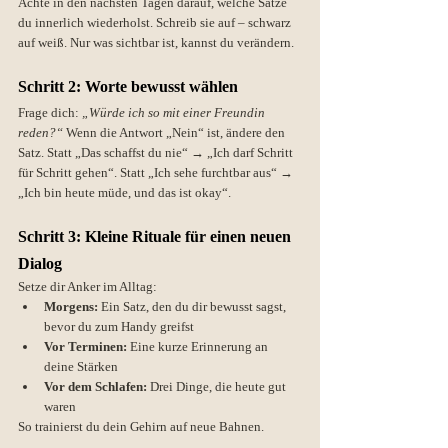
Achte in den nächsten Tagen darauf, welche Sätze 
du innerlich wiederholst. Schreib sie auf – schwarz 
auf weiß. Nur was sichtbar ist, kannst du verändern.
Schritt 2: Worte bewusst wählen
Frage dich: 
„Würde ich so mit einer Freundin 
reden?“ 
Wenn die Antwort „Nein“ ist, ändere den 
Satz. Statt „Das schaffst du nie“ → „Ich darf Schritt 
für Schritt gehen“. Statt „Ich sehe furchtbar aus“ → 
„Ich bin heute müde, und das ist okay“.
Schritt 3: Kleine Rituale für einen neuen 
Dialog
Setze dir Anker im Alltag:
Morgens:
 Ein Satz, den du dir bewusst sagst, 
bevor du zum Handy greifst
Vor Terminen:
 Eine kurze Erinnerung an 
deine Stärken
Vor dem Schlafen:
 Drei Dinge, die heute gut 
waren
So trainierst du dein Gehirn auf neue Bahnen.