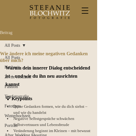
Beitrag
All Posts
Wie ändere ich meine negativen Gedanken
All Posts
über mich?
Hochzeit
Warum dein innerer Dialog entscheidend 
ist – und wie du ihn neu ausrichten 
Zivile Hochzeit
kannst
Fashion
Tierfotografie
💡 Keypoints
Fototipps
Deine Gedanken formen, wie du dich siehst – 
und wie du handelst
Winterhochzeit
Negative Selbstgespräche schwächen 
Selbstvertrauen und Lebensfreude
Portrait
Veränderung beginnt im Kleinen – mit bewusst 
After Wedding Shooting