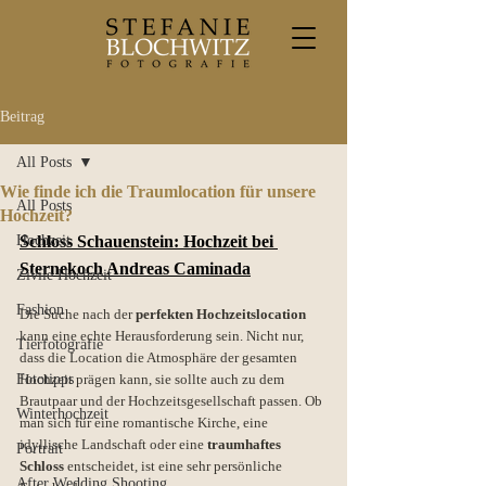
Beitrag
All Posts
Wie finde ich die Traumlocation für unsere
All Posts
Hochzeit?
Hochzeit
Schloss Schauenstein: Hochzeit bei 
Sternekoch Andreas Caminada
Zivile Hochzeit
Fashion
Die Suche nach der 
perfekten Hochzeitslocation
kann eine echte Herausforderung sein. Nicht nur, 
Tierfotografie
dass die Location die Atmosphäre der gesamten 
Fototipps
Hochzeit prägen kann, sie sollte auch zu dem 
Brautpaar und der Hochzeitsgesellschaft passen. Ob 
Winterhochzeit
man sich für eine romantische Kirche, eine 
idyllische Landschaft oder eine
 traumhaftes 
Portrait
Schloss
 entscheidet, ist eine sehr persönliche 
After Wedding Shooting