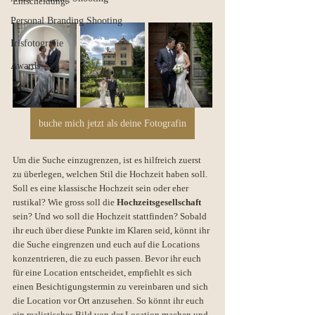
Entscheidung.
Personal Branding Shooting
Irisfotografie
Awards
buche mich jetzt als deine Fotografin
Um die Suche einzugrenzen, ist es hilfreich zuerst 
zu überlegen, welchen Stil die Hochzeit haben soll. 
Soll es eine klassische Hochzeit sein oder eher 
rustikal? Wie gross soll die 
Hochzeitsgesellschaft
sein? Und wo soll die Hochzeit stattfinden? Sobald 
ihr euch über diese Punkte im Klaren seid, könnt ihr 
die Suche eingrenzen und euch auf die Locations 
konzentrieren, die zu euch passen. Bevor ihr euch 
für eine Location entscheidet, empfiehlt es sich 
einen Besichtigungstermin zu vereinbaren und sich 
die Location vor Ort anzusehen. So könnt ihr euch 
ein realistisches Bild von der Location machen und 