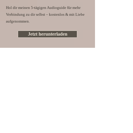
Hol dir meinen 5-tägigen Audioguide für mehr
Verbindung zu dir selbst – kostenlos & mit Liebe
aufgenommen.
Jetzt herunterladen
KONTAKT
Bereit, dich selbst zu sehen?
Name
eMail