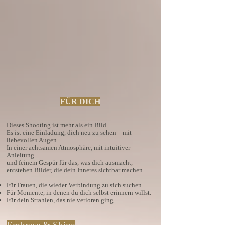
FÜR DICH
Dieses Shooting ist mehr als ein Bild.
Es ist eine Einladung, dich neu zu sehen – mit
liebevollen Augen.
In einer achtsamen Atmosphäre, mit intuitiver
Anleitung
und feinem Gespür für das, was dich ausmacht,
entstehen Bilder, die dein Inneres sichtbar machen.
Für Frauen, die wieder Verbindung zu sich suchen.
Für Momente, in denen du dich selbst erinnern willst.
Für dein Strahlen, das nie verloren ging.