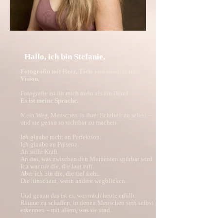
Hallo, ich bin Stefanie,
Fotografin mit Herz, Tiefe und einer klaren
Vision.
Fotografie ist für mich mehr als ein Beruf.
Es ist meine Sprache.
Mein Weg, Menschen in ihrer Echtheit zu sehen –
und sie genau so sichtbar zu machen.
Ich glaube nicht an Perfektion.
Ich glaube an Präsenz.
An stille Kraft.
An das, was zwischen den Momenten spürbar wird.
Ich war nie die, die laut ruft.
Aber ich bin die, die tief sieht.
Die hinschaut, wenn andere wegblicken.
Und genau das ist es, was mich heute erfüllt:
Räume zu schaffen, in denen Menschen sich selbst
erkennen – mit allem, was sie sind.