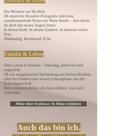
Embrace & Shine
Ein Moment nur für dich.
Ob sinnliche Boudoir-Fotografie oder eine
transformierende Reise mit Shine Inside – hier darfst
du dich mit neuen Augen sehen.
In deiner Kraft. In deiner Zartheit. In deinem vollen
Sein.
Wahrhaftig. Berührend. Echt.
Familie & Leben
Dein Leben in Bildern – lebendig, liebevoll und
ungestellt.
Ob ein ausgelassener Nachmittag mit deinen Kindern
oder der Zauber einer neuen Lebensphase wie der
Schwangerschaft:
Hier entstehen Bilder, die das erzählen, was euch
verbindet.
Mehr über Embrace & Shine erfahren
Auch das bin ich.