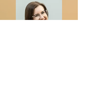
​Inklusive Outfitwechsel für mehr Vielfalt und
Flexibilität
ca. 1 Std Zeitaufwand
3 digitale Bewerbungsfotos
Outfitwechsel möglich
Bildbearbeitung