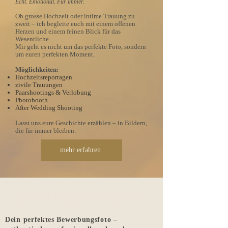
Echt. Emotional. Für immer.
Ob grosse Hochzeit oder intime Trauung zu
zweit – ich begleite euch mit einem offenen
Herzen und einem feinen Blick für das
Wesentliche.
Mir geht es nicht um das perfekte Foto, sondern
um euren perfekten Moment.
Möglichkeiten:
Hochzeitsreportagen
zivile Trauungen
Paarshootings & Verlobung
Photobooth
After Wedding Shooting
Lasst uns eure Geschichte erzählen – in Bildern,
die für immer bleiben.
mehr erfahren
BEWERBUNGSFOTOS
Dein perfektes Bewerbungsfoto –