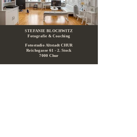
STEFANIE BLOCHWITZ
Fotografie & Coaching
Fotostudio Altstadt CHUR
Reichsgasse 61 -
2. Stock
7000 Chur
(0 79) 234 19 81
info@stefanieblochwitzfotografie.ch
www.iris-foto-schweiz.ch
AGB
-
Impressum
-
Datenschutz