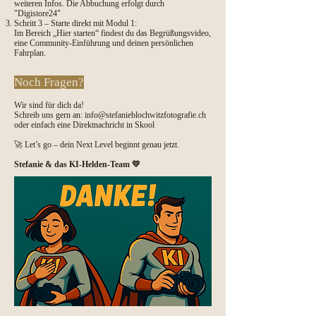
weiteren Infos. Die Abbuchung erfolgt durch
"Digistore24"
Schritt 3 – Starte direkt mit Modul 1:
Im Bereich „Hier starten“ findest du das Begrüßungsvideo,
eine Community-Einführung und deinen persönlichen
Fahrplan.
Noch Fragen?
Wir sind für dich da!
Schreib uns gern an: info@stefanieblochwitzfotografie.ch
oder einfach eine Direktnachricht in Skool
🚀 Let’s go – dein Next Level beginnt genau jetzt.
Stefanie & das KI-Helden-Team 💛