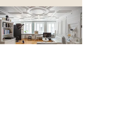
STEFANIE BLOCHWITZ
Fotografie & Coaching
Fotostudio Altstadt CHUR
Reichsgasse 61 -
2. Stock
7000 Chur
(0 79) 234 19 81
info@stefanieblochwitzfotografie.ch
www.iris-foto-schweiz.ch
AGB
-
Impressum
-
Datenschutz