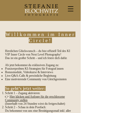
Willkommen im Inner
Circle!
Herzlichen Glückwunsch – du bist offiziell Teil des KI
VIP Inner Circle von Next Level Photography!
Das ist ein großer Schritt – und ich feiere dich dafür.
Ab jetzt bekommst du exklusiven Zugang zu:
Praxiserprobten KI-Strategien für Fotograf:innen
Bonusmodule, Videokurse & Interviews
Live-Q&A-Calls & persönliche Begleitung
Eine motivierende Community von Gleichgesinnten
So geht’s jetzt weiter:
Schritt 1 – Zugang aktivieren:
👉
Hier klicken und Anfrage für die geschlossene
Community stellen
(Innerhalb von 24 Stunden wirst du freigeschaltet)
Schritt 2 – Schau in dein Postfach:
Du bekommst von uns eine Bestätigungsmail inkl. aller