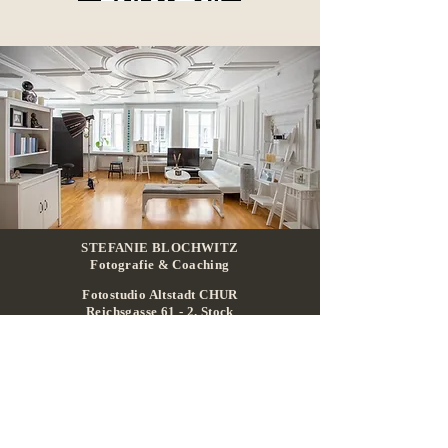
STEFANIE BLOCHWITZ
Fotografie & Coaching
Fotostudio Altstadt CHUR
Reichsgasse 61 -
2. Stock
7000 Chur
(0 79) 234 19 81
info@stefanieblochwitzfotografie.ch
www.iris-foto-schweiz.ch
AGB
-
Impressum
-
Datenschutz