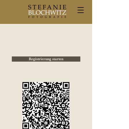
Rufe den Link mit deinem
Smartphone auf oder klicke auf
den QR Code
Registrierung starten