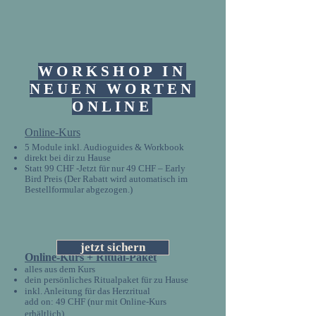
WORKSHOP IN
NEUEN WORTEN
ONLINE
Online-Kurs
5 Module inkl. Audioguides & Workbook
direkt bei dir zu Hause
Statt 99 CHF -Jetzt für nur 49 CHF – Early
Bird Preis (Der Rabatt wird automatisch im
Bestellformular abgezogen.)
jetzt sichern
Online-Kurs + Ritual-Paket
alles aus dem Kurs
dein persönliches Ritualpaket für zu Hause
inkl. Anleitung für das Herzritual
add on: 49 CHF (nur mit Online-Kurs
erhältlich)