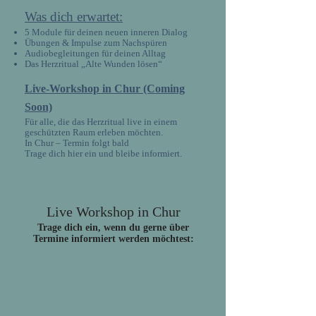
Was dich erwartet:
5 Module für deinen neuen inneren Dialog
Übungen & Impulse zum Nachspüren
Audiobegleitungen für deinen Alltag
Das Herzritual „Alte Wunden lösen“
Live-Workshop in Chur (Coming
Soon)
Für alle, die das Herzritual live in einem
geschützten Raum erleben möchten.
In Chur – Termin folgt bald
Trage dich hier ein und bleibe informiert.
Live Workshop in Chur
Trage dich ein, wenn du gerne über
Termine informiert werden möchtest: