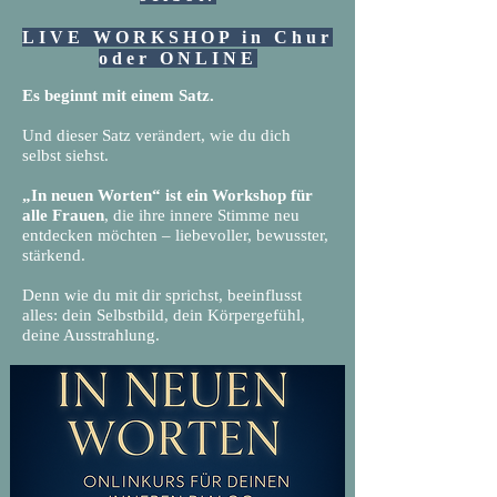
LIVE WORKSHOP in Chur
oder ONLINE
Es beginnt mit einem Satz.
Und dieser Satz verändert, wie du dich
selbst siehst.
„In neuen Worten“ ist ein Workshop für
alle Frauen
, die ihre innere Stimme neu
entdecken möchten – liebevoller, bewusster,
stärkend.
Denn wie du mit dir sprichst, beeinflusst
alles: dein Selbstbild, dein Körpergefühl,
deine Ausstrahlung.