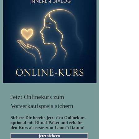
Jetzt Onlinekurs zum
Vorverkaufspreis sichern
Sichere Dir bereits jetzt den Onlinekurs
optional mit Ritual-Paket und erhalte
den Kurs als erste zum Launch Datum!
jetzt sichern