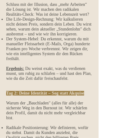
Schluss mit der Illusion, dass „mehr Arbeiten“
die Lösung ist. Wir machen den radikalen
Realitäts-Check: Was ist deine Lebenszeit wert?
Die Life-Design-Rechnung: Wir kalkulieren
nicht deinen Preis, sondern dein Leben. Du wirst
sehen, warum dein aktueller „Stundenlohn“ dich
ausbremst – und wie wir ihn korrigieren.
Der System-Hebel: Du erkennst, warum du mit
manueller Fleissarbeit (E-Mails, Orga) hunderte
Franken pro Woche verbrennst. Wir zeigen dir,
wie ein intelligentes System dir den Rücken
freihält.
Ergebnis:
Du weisst exakt, was du verdienen
musst, um ruhig zu schlafen – und hast den Plan,
wie du die Zeit dafür freischaufelst.
Tag 2: Deine Identität – Sog statt Akquise
Warum der „Bauchladen“ (alles für alle) der
sicherste Weg in den Burnout ist. Wir schärfen
dein Profil, damit du nicht mehr vergleichbar
bist.
Radikale Positionierung: Wir definieren, wofür
du stehst. Damit du Kunden anziehst, die
Qualität suchen, nicht den billigsten Preis.