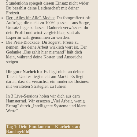
Stundenlohn spiegelt diesen Einsatz nicht wider.
Du bezahlst deine Leidenschaft mit deiner
Freizeit.
Der „Alles für Alle“-Modus:
Du fotografierst oft
Aufträge, die nicht zu 100% passen – aus Sorge,
Umsatz liegenzulassen. Dadurch verwässerst du
dein Profil und wirst vergleichbar, statt als
Expertin wahrgenommen zu werden.
Die Preis-Blockade:
Du zögerst, Preise zu
nennen, die deine Arbeit wirklich wert ist. Der
Gedanke „Das zahlt hier niemand“ hält dich
klein, während deine Kosten und Ansprüche
steigen.
Die gute Nachricht:
Es liegt nicht an deinem
Talent. Und es liegt nicht am Markt. Es liegt
daran, dass du versuchst, ein modernes Business
mit veralteten Strategien zu führen.
In 3 Live-Sessions holen wir dich aus dem
Hamsterrad. Wir ersetzen „Viel Arbeit, wenig
Ertrag“ durch „Intelligente Systeme und klare
Werte“.
Tag 1: Dein Fundament – Klarheit statt
Bauchgefühl