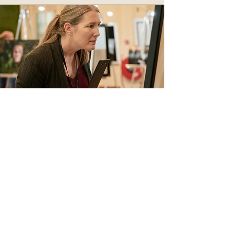
Dein Risiko? Null.
Dieser Workshop ist keine Ausgabe. Er ist ein
Investment. Wenn du nur einen einzigen Tipp
aus Tag 3 umsetzt und dein nächstes Shooting
nur 200 CHF/Euro teurer verkaufst, hast du die
Ticketgebühr schon wieder drin.
Bonus:
Wenn du dich nach dem Workshop entscheidest,
noch tiefer zu gehen und in die „Fotografen-