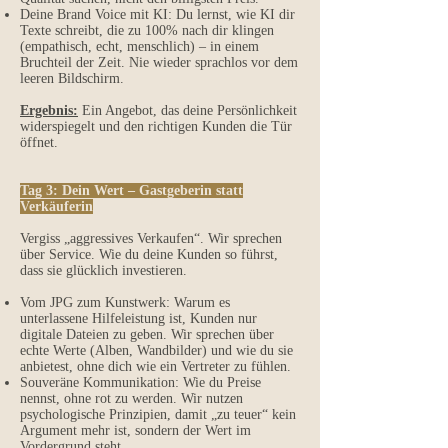
Deine Brand Voice mit KI: Du lernst, wie KI dir
Texte schreibt, die zu 100% nach dir klingen
(empathisch, echt, menschlich) – in einem
Bruchteil der Zeit. Nie wieder sprachlos vor dem
leeren Bildschirm.
Ergebnis:
Ein Angebot, das deine Persönlichkeit
widerspiegelt und den richtigen Kunden die Tür
öffnet.
Tag 3: Dein Wert – Gastgeberin statt
Verkäuferin
Vergiss „aggressives Verkaufen“. Wir sprechen
über Service. Wie du deine Kunden so führst,
dass sie glücklich investieren.
Vom JPG zum Kunstwerk: Warum es
unterlassene Hilfeleistung ist, Kunden nur
digitale Dateien zu geben. Wir sprechen über
echte Werte (Alben, Wandbilder) und wie du sie
anbietest, ohne dich wie ein Vertreter zu fühlen.
Souveräne Kommunikation: Wie du Preise
nennst, ohne rot zu werden. Wir nutzen
psychologische Prinzipien, damit „zu teuer“ kein
Argument mehr ist, sondern der Wert im
Vordergrund steht.