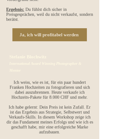
Ergebnis:
Du fühlst dich sicher in
Preisgesprächen, weil du nicht verkaufst, sondern
berätst.
Ja, ich will profitabel werden
Stefanie Blochwitz
International Award Winning Photographer &
Mentor
Ich weiss, wie es ist, für ein paar hundert
Franken Hochzeiten zu fotografieren und sich
dabei auszubrennen. Heute verkaufe ich
Hochzeits-Pakete für 8.000 CHF und mehr.
Ich habe gelernt: Dein Preis ist kein Zufall. Er
ist das Ergebnis aus Strategie, Selbstwert und
Verkaufs-Skills. In diesem Workshop zeige ich
dir das Fundament meines Erfolgs und wie ich es
geschafft habe, mir eine erfolgreiche Marke
aufzubauen.