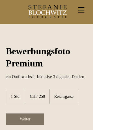
Bewerbungsfoto
Premium
ein Outfitwechsel, Inklusive 3 digitalen Dateien
250
Schweizer
1 Std.
1
CHF 250
Reichsgasse
Franken
S
t
d
Weiter