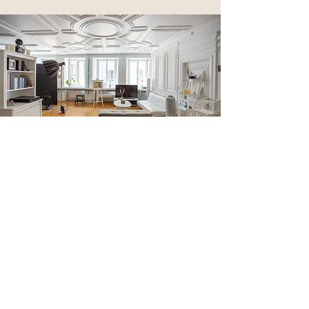
STEFANIE BLOCHWITZ
Fotografie & Coaching
Fotostudio Altstadt CHUR
Reichsgasse 61 -
2. Stock
7000 Chur
(0 79) 234 19 81
info@stefanieblochwitzfotografie.ch
www.iris-foto-schweiz.ch
AGB
-
Impressum
-
Datenschutz