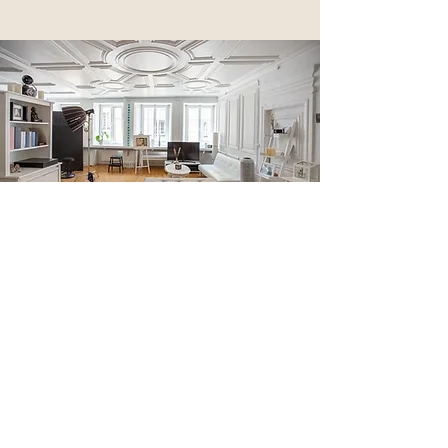
STEFANIE BLOCHWITZ
Fotografie & Coaching
Fotostudio Altstadt CHUR
Reichsgasse 61 -
2. Stock
7000 Chur
(0 79) 234 19 81
info@stefanieblochwitzfotografie.ch
www.iris-foto-schweiz.ch
AGB
-
Impressum
-
Datenschutz