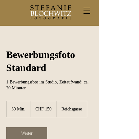
Bewerbungsfoto
Standard
1 Bewerbungsfoto im Studio, Zeitaufwand: ca.
20 Minuten
150
Schweizer
30 Min.
3
CHF 150
Reichsgasse
Franken
0
M
i
n
Weiter
.