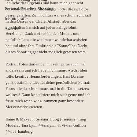
ich liebe das Ergebnis und kann mich gar nicht 
Personal Branding Shooting
entscheiden, ob mir die farbigen oder die sw Fotos 
besser gefallen. Zum Schluss war es schon recht kalt 
Irisfotografie
in den Gassen der Churer Altstadt, aber das 
durchhalten hat sich auf jeden Fall gelohnt. 
Awards
Herzlichen Dank meinen beiden Models und 
natürlich Lara, die wie immer wunderbar assistiert 
hat und ohne ihre Funktion als "Sonne" bei Nacht, 
dieses Shooting gar nicht möglich gewesen wäre.
Portrait Fotos dürfen bei mir sehr gerne auch mal 
anders sein und ich freue mich immer wieder über 
tolle, kreative Herausforderungen. Hast Du eine 
ganz bestimmte Idee für deine persönlichen Portrait 
Fotos, die du schon immer mal in die Tat umsetzen 
wolltest? Dann kontaktiere mich sehr gerne und ich 
freue mich wenn wir zusammen ganz besondere 
Meisterwerke kreieren. 
Haare & Makeup: Sereina Truog @sereina_truog
Models : Tara Lynn @taraly.nn & Vivian Gaffron 
@vivi_hamburg