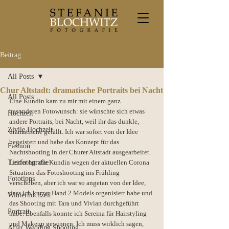
Beitrag
All Posts
Chur Altstadt: dramatische Portraits bei Nacht
All Posts
Eine Kundin kam zu mir mit einem ganz 
besonderen Fotowunsch: sie wünschte sich etwas 
Hochzeit
andere Portraits, bei Nacht, weil ihr das dunkle, 
Zivile Hochzeit
dramatische gefällt. Ich war sofort von der Idee 
begeistert und habe das Konzept für das 
Fashion
Nachtshooting in der Churer Altstadt ausgearbeitet. 
Tierfotografie
Leider hat die Kundin wegen der aktuellen Corona 
Situation das Fotoshooting ins Frühling 
Fototipps
verschoben, aber ich war so angetan von der Idee, 
dass ich kurzer Hand 2 Models organisiert habe und 
Winterhochzeit
das Shooting mit Tara und Vivian durchgeführt 
Portrait
habe. Ebenfalls konnte ich Sereina für Hairstyling 
und Makeup gewinnen. Ich muss wirklich sagen, 
After Wedding Shooting