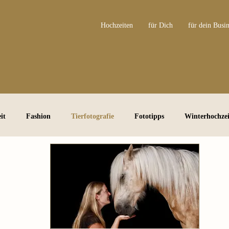
Hochzeiten
für Dich
für dein Busin
it
Fashion
Tierfotografie
Fototipps
Winterhochzei
nal Branding Shooting
Irisfotografie
Awards