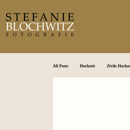
All Posts
Hochzeit
Zivile Hochze
After Wedding Shooting
Perso