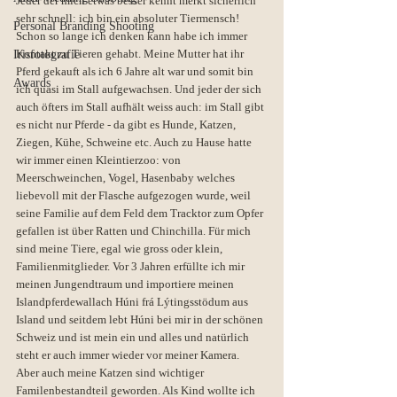
Jeder der mich etwas besser kennt merkt sicherlich 
sehr schnell: ich bin ein absoluter Tiermensch! 
Personal Branding Shooting
Schon so lange ich denken kann habe ich immer 
Kontakt zu Tieren gehabt. Meine Mutter hat ihr 
Irisfotografie
Pferd gekauft als ich 6 Jahre alt war und somit bin 
Awards
ich quasi im Stall aufgewachsen. Und jeder der sich 
auch öfters im Stall aufhält weiss auch: im Stall gibt 
es nicht nur Pferde - da gibt es Hunde, Katzen, 
Ziegen, Kühe, Schweine etc. Auch zu Hause hatte 
wir immer einen Kleintierzoo: von 
Meerschweinchen, Vogel, Hasenbaby welches 
liebevoll mit der Flasche aufgezogen wurde, weil 
seine Familie auf dem Feld dem Tracktor zum Opfer 
gefallen ist über Ratten und Chinchilla. Für mich 
sind meine Tiere, egal wie gross oder klein, 
Familienmitglieder. Vor 3 Jahren erfüllte ich mir 
meinen Jungendtraum und importiere meinen 
Islandpferdewallach Húni frá Lýtingsstödum aus 
Island und seitdem lebt Húni bei mir in der schönen 
Schweiz und ist mein ein und alles und natürlich 
steht er auch immer wieder vor meiner Kamera.
Aber auch meine Katzen sind wichtiger 
Familenbestandteil geworden. Als Kind wollte ich 