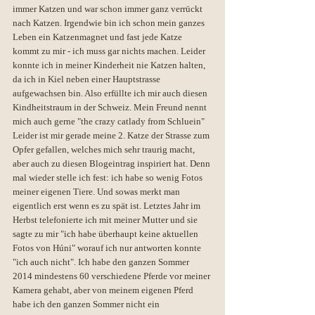
immer Katzen und war schon immer ganz verrückt 
nach Katzen. Irgendwie bin ich schon mein ganzes 
Leben ein Katzenmagnet und fast jede Katze 
kommt zu mir - ich muss gar nichts machen. Leider 
konnte ich in meiner Kinderheit nie Katzen halten, 
da ich in Kiel neben einer Hauptstrasse 
aufgewachsen bin. Also erfüllte ich mir auch diesen 
Kindheitstraum in der Schweiz. Mein Freund nennt 
mich auch gerne "the crazy catlady from Schluein" 
Leider ist mir gerade meine 2. Katze der Strasse zum 
Opfer gefallen, welches mich sehr traurig macht, 
aber auch zu diesen Blogeintrag inspiriert hat. Denn 
mal wieder stelle ich fest: ich habe so wenig Fotos 
meiner eigenen Tiere. Und sowas merkt man 
eigentlich erst wenn es zu spät ist. Letztes Jahr im 
Herbst telefonierte ich mit meiner Mutter und sie 
sagte zu mir "ich habe überhaupt keine aktuellen 
Fotos von Húni" worauf ich nur antworten konnte 
"ich auch nicht". Ich habe den ganzen Sommer 
2014 mindestens 60 verschiedene Pferde vor meiner 
Kamera gehabt, aber von meinem eigenen Pferd 
habe ich den ganzen Sommer nicht ein 