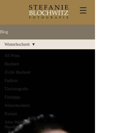
Blog
Winterhochzeit
All Posts
Hochzeit
Zivile Hochzeit
Fashion
Tierfotografie
Fototipps
Winterhochzeit
Portrait
After Wedding
Shooting