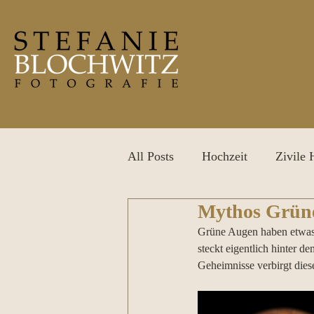
All Posts
Hochzeit
Zivile 
Mythos Grüne 
After Wedding Shooting
P
Grüne Augen haben etwas M
steckt eigentlich hinter 
Geheimnisse verbirgt dies