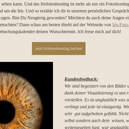
 sehen kann. Und das Irisfotoshooting ist mehr als nur ein Fotoshooting
d um die Iris. Und so erzähle ich dir in unserem persönlichen Gespräch
ugen. Bist Du Neugierig geworden? Möchtest du auch deine Augen ei
trachten? Dann schau am besten direkt auf der Webseite von 
Iris-Fot
inebuchungskalender deinen Wunschtermin. Ich freue mich auf dich!
jetzt Irisfotoshooting buchen
Kundenfeedback:
Wir sind begeistert von den Bilder
dank deiner Visualisierung es uns ri
vorstellen. Es ist unglaublich was si
verbirgt und jede ist einzigartig. Wi
sehr  gut aufgehoben gefühlt. Nicht
selbst sondern auch dein  wissen, 
weitergegeben hast, war unglaublic