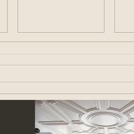
Iris-Fotografie - geht das auch
Irisf
mit Kindern?
Gesc