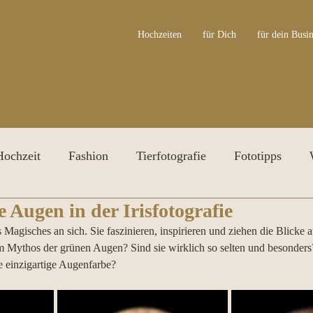
Hochzeiten
für Dich
für dein Busin
Hochzeit
Fashion
Tierfotografie
Fototipps
Augen in der Irisfotografie
ersonal Branding Shooting
Irisfotografie
Awards
agisches an sich. Sie faszinieren, inspirieren und ziehen die Blicke a
dem Mythos der grünen Augen? Sind sie wirklich so selten und besonder
e einzigartige Augenfarbe? 