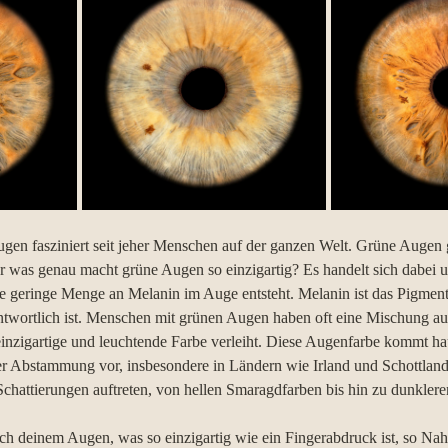
en fasziniert seit jeher Menschen auf der ganzen Welt. Grüne Augen ge
 was genau macht grüne Augen so einzigartig? Es handelt sich dabei u
e geringe Menge an Melanin im Auge entsteht. Melanin ist das Pigment,
ntwortlich ist. Menschen mit grünen Augen haben oft eine Mischung a
inzigartige und leuchtende Farbe verleiht. Diese Augenfarbe kommt hau
r Abstammung vor, insbesondere in Ländern wie Irland und Schottlan
chattierungen auftreten, von hellen Smaragdfarben bis hin zu dunklere
dich deinem Augen, was so einzigartig wie ein Fingerabdruck ist, so Nah