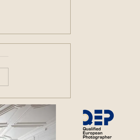
otografie - eine besondere
henkidee