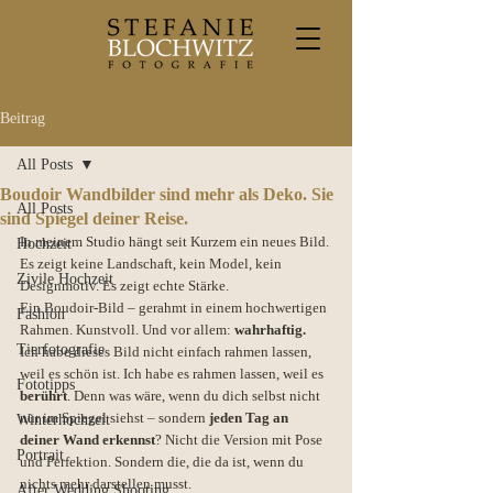
Beitrag
All Posts
Boudoir Wandbilder sind mehr als Deko. Sie
All Posts
sind Spiegel deiner Reise.
In meinem Studio hängt seit Kurzem ein neues Bild. 
Hochzeit
Es zeigt keine Landschaft, kein Model, kein 
Zivile Hochzeit
Designmotiv. Es zeigt echte Stärke.
Ein Boudoir-Bild – gerahmt in einem hochwertigen 
Fashion
Rahmen. Kunstvoll. Und vor allem: 
wahrhaftig.
Tierfotografie
Ich habe dieses Bild nicht einfach rahmen lassen, 
weil es schön ist. Ich habe es rahmen lassen, weil es 
Fototipps
berührt
. Denn was wäre, wenn du dich selbst nicht 
nur im Spiegel siehst – sondern 
jeden Tag an 
Winterhochzeit
deiner Wand erkennst
? Nicht die Version mit Pose 
Portrait
und Perfektion. Sondern die, die da ist, wenn du 
nichts mehr darstellen musst.
After Wedding Shooting