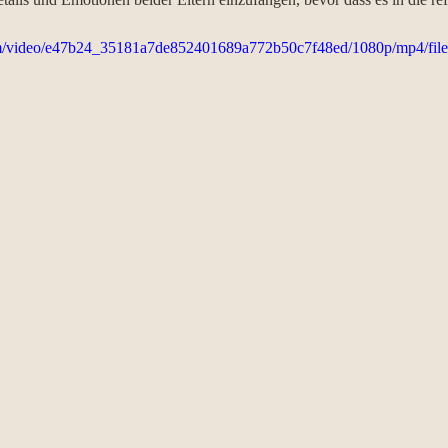
.com/video/e47b24_35181a7de852401689a772b50c7f48ed/1080p/mp4/fil