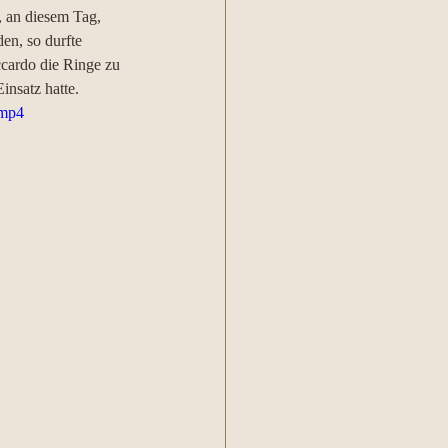
, an diesem Tag, 
en, so durfte 
cardo die Ringe zu 
insatz hatte.
.mp4