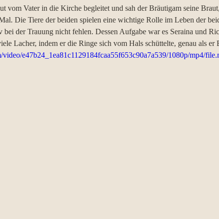
ut vom Vater in die Kirche begleitet und sah der Bräutigam seine Braut
al. Die Tiere der beiden spielen eine wichtige Rolle im Leben der beid
 bei der Trauung nicht fehlen. Dessen Aufgabe war es Seraina und Ric
viele Lacher, indem er die Ringe sich vom Hals schüttelte, genau als er E
.com/video/e47b24_1ea81c1129184fcaa55f653c90a7a539/1080p/mp4/file