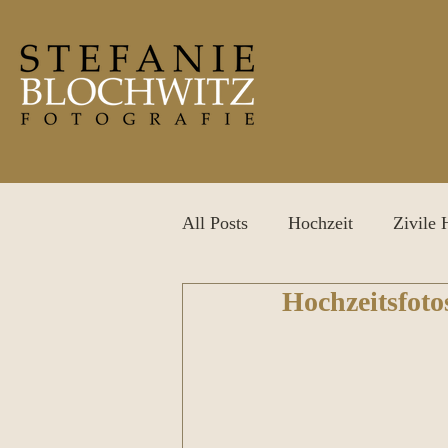
All Posts
Hochzeit
Zivile 
Hochzeitsfoto
After Wedding Shooting
P