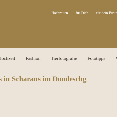
Hochzeiten
für Dich
für dein Busin
Hochzeit
Fashion
Tierfotografie
Fototipps
s in Scharans im Domleschg
ersonal Branding Shooting
Irisfotografie
Awards