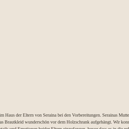
m Haus der Eltern von Seraina bei den Vorbereitungen. Serainas Mutter
 das Brautkleid wunderschön vor dem Holzschrank aufgehängt. Wir konn
ails und Emotionen beider Eltern einzufangen, bevor dass es in die ref