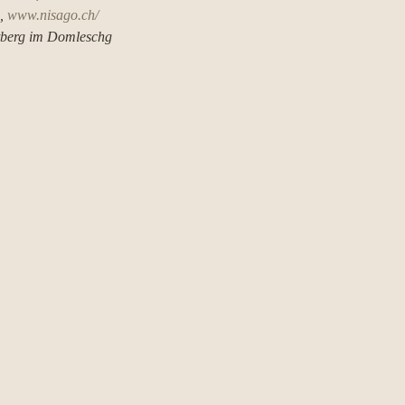
, 
www.nisago.ch/
etberg im Domleschg