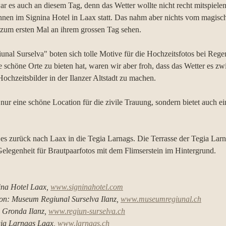
r es auch an diesem Tag, denn das Wetter wollte nicht recht mitspielen
innen im Signina Hotel in Laax statt. Das nahm aber nichts vom magi
zum ersten Mal an ihrem grossen Tag sehen. 
nal Surselva" boten sich tolle Motive für die Hochzeitsfotos bei Rege
le schöne Orte zu bieten hat, waren wir aber froh, dass das Wetter es z
ochzeitsbilder in der Ilanzer Altstadt zu machen. 
nur eine schöne Location für die zivile Trauung, sondern bietet auch e
 
s zurück nach Laax in die Tegia Larnags. Die Terrasse der Tegia Larn
elegenheit für Brautpaarfotos mit dem Flimserstein im Hintergrund. 
ina Hotel Laax, 
www.signinahotel.com
on: Museum Regiunal Surselva Ilanz, 
www.museumregiunal.ch
Gronda Ilanz, 
www.regiun-surselva.ch
ia Larnags Laax, 
www.larnags.ch