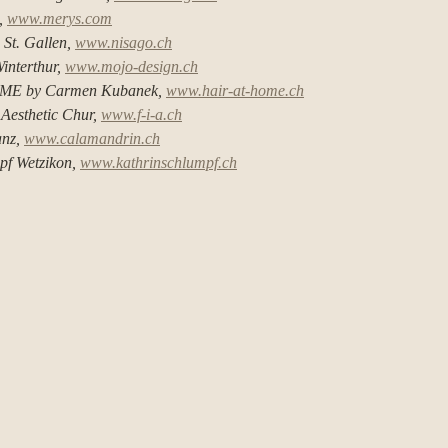
, 
www.merys.com
St. Gallen, 
www.nisago.ch
nterthur, 
www.mojo-design.ch
E by Carmen Kubanek, 
www.hair-at-home.ch
Aesthetic Chur, 
www.f-i-a.ch
nz, 
www.calamandrin.ch
pf Wetzikon, 
www.kathrinschlumpf.ch