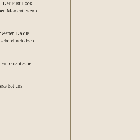
. Der First Look 
schen Moment, wenn 
nwetter. Da die 
wischendurch doch 
inen romantischen 
ags bot uns 