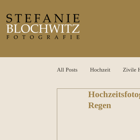
All Posts
Hochzeit
Zivile 
Hochzeitsfotog
After Wedding Shooting
P
Regen