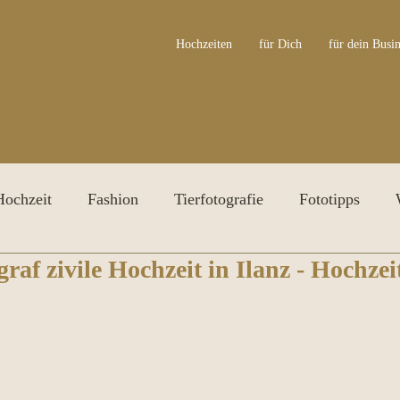
Hochzeiten
für Dich
für dein Busin
Hochzeit
Fashion
Tierfotografie
Fototipps
raf zivile Hochzeit in Ilanz - Hochzei
ersonal Branding Shooting
Irisfotografie
Awards