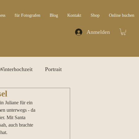
ess
für Fotografen
Blog
Kontakt
Shop
Online buchen
Anmelden
Winterhochzeit
Portrait
el
n Juliane für ein 
men unterwegs - da 
er. Mit Santa 
ah, auch brachte 
hat. 