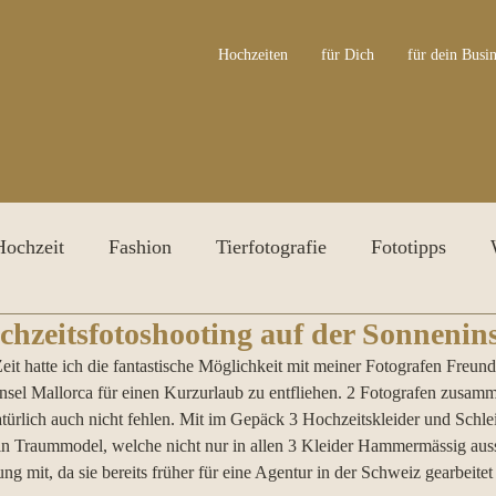
Hochzeiten
für Dich
für dein Busin
Hochzeit
Fashion
Tierfotografie
Fototipps
chzeitsfotoshooting auf der Sonnenins
ersonal Branding Shooting
Irisfotografie
Awards
t hatte ich die fantastische Möglichkeit mit meiner Fotografen Freundi
nsel Mallorca für einen Kurzurlaub zu entfliehen. 2 Fotografen zusam
türlich auch nicht fehlen. Mit im Gepäck 3 Hochzeitskleider und Schlei
in Traummodel, welche nicht nur in allen 3 Kleider Hammermässig auss
ng mit, da sie bereits früher für eine Agentur in der Schweiz gearbeitet 