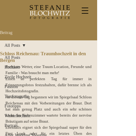
Beitrag
All Posts
Schloss Reichenau: Traumhochzeit in den
All Posts
Bergen
Perfektes Wetter, eine Traum Location, Freunde und 
Hochzeit
Familie - Was braucht man mehr!
Zivile Hochzeit
Einen so perfekten Tag für immer in 
Erinnerungsfotos festzuhalten, dafür brenne ich als 
Fashion
Hochzeitsfotografin.
Tierfotografie
An diesem Tag begannen wir im Spiegelsaal Schloss 
Reichenau mit den Vorbereitungen der Braut. Dort 
Fototipps
hat man genug Platz und auch ein sehr schönes 
Licht. Im Nebenzimmer wartete bereits der nervöse 
Winterhochzeit
Bräutigam auf seine Braut. 
Portrait
Ebenfalls eignet sich der Spiegelsaal super für den 
First Look oder für ein letztes Üben des 
After Wedding Shooting