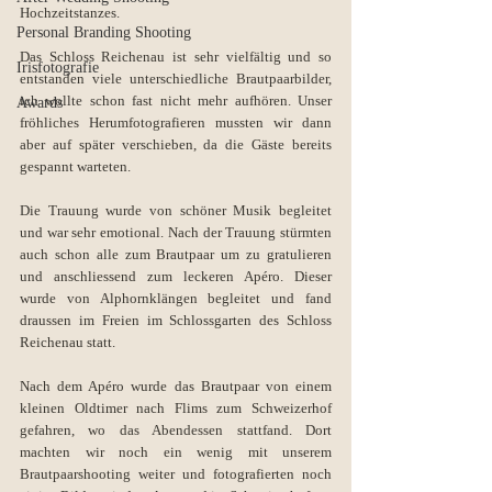
Hochzeitstanzes.
Personal Branding Shooting
Das Schloss Reichenau ist sehr vielfältig und so 
Irisfotografie
entstanden viele unterschiedliche Brautpaarbilder, 
ich wollte schon fast nicht mehr aufhören. Unser 
Awards
fröhliches Herumfotografieren mussten wir dann 
aber auf später verschieben, da die Gäste bereits 
gespannt warteten. 
Die Trauung wurde von schöner Musik begleitet 
und war sehr emotional. Nach der Trauung stürmten 
auch schon alle zum Brautpaar um zu gratulieren 
und anschliessend zum leckeren Apéro. Dieser 
wurde von Alphornklängen begleitet und fand 
draussen im Freien im Schlossgarten des Schloss 
Reichenau statt. 
Nach dem Apéro wurde das Brautpaar von einem 
kleinen Oldtimer nach Flims zum Schweizerhof 
gefahren, wo das Abendessen stattfand. Dort 
machten wir noch ein wenig mit unserem 
Brautpaarshooting weiter und fotografierten noch 