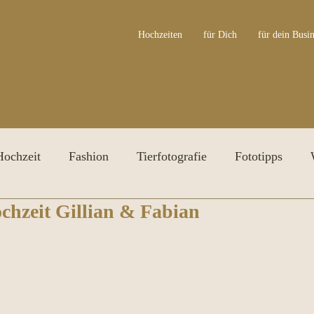
Hochzeiten
für Dich
für dein Busin
Hochzeit
Fashion
Tierfotografie
Fototipps
chzeit Gillian & Fabian
ersonal Branding Shooting
Irisfotografie
Awards