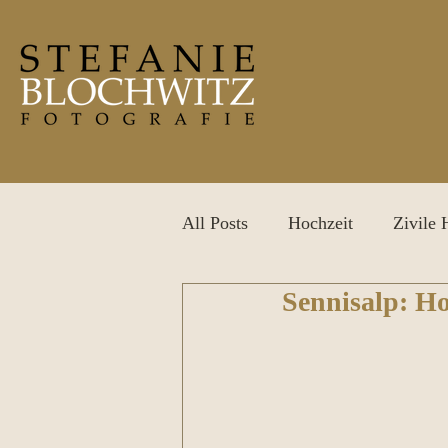
All Posts
Hochzeit
Zivile 
Sennisalp: Ho
After Wedding Shooting
P