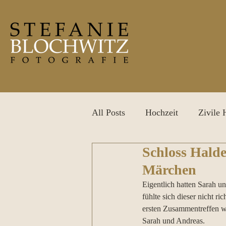
All Posts
Hochzeit
Zivile 
Schloss Halde
After Wedding Shooting
P
Märchen
Eigentlich hatten Sarah u
fühlte sich dieser nicht r
ersten Zusammentreffen wa
Sarah und Andreas.