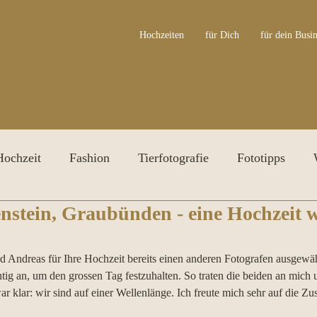
Hochzeiten
für Dich
für dein Busin
Hochzeit
Fashion
Tierfotografie
Fototipps
nstein, Graubünden - eine Hochzeit 
ersonal Branding Shooting
Irisfotografie
Awards
nd Andreas für Ihre Hochzeit bereits einen anderen Fotografen ausgewä
ichtig an, um den grossen Tag festzuhalten. So traten die beiden an mich 
r klar: wir sind auf einer Wellenlänge. Ich freute mich sehr auf die Z