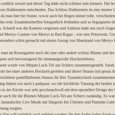
endlich soweit und dieser Tag hätte nicht schöner sein können. Die be
oss Haldenstein entschieden. Das Schloss Haldenstein ist eine meiner L
, da man hier bei Sonne, sowie auch bei Regen immer tolle, verschieden
das erste Zusammentreffen fotografisch festhalten und so begegneten di
n. Schnell war die Kamera vergessen und Andreas hatte nur noch Augen 
d Merrys Couture von Merrys in Bad Ragaz - wie eine Prinzessin. Un
 besonders schön gemacht mit einem Anzug von Maestrami von Merrys 
 man im Rosengarten noch die eine oder andere schöne Blume und der
nen sich hervorragend für stimmungsvolle Hochzeitsfotos.
rah wurde von Mirjam Luck-Tiri aus Schiers zusammengestellt. Sarah h
ite bei einer anderen Hochzeit gesehen und dieser Strauss traf genau 
erschönen pastellfarbenen Strauss für Ihre Traumhochzeit zusammenste
g fuhren wir nach Landquart, wo die kirchliche Trauung der beiden in
o in der Kirche war sehr geschmackvoll mit dem speziellen Design der 
e auch für die Blumen Mirjam Luck-Tiri aus Schiers zuständig. Es war 
fantastischer Live Musik mit Sängerin Iris Christen und Pianistin Gabr
mung sorgten.
 Ehe will natürlich auch gefeiert werden: für den Apéro luden Sarah u