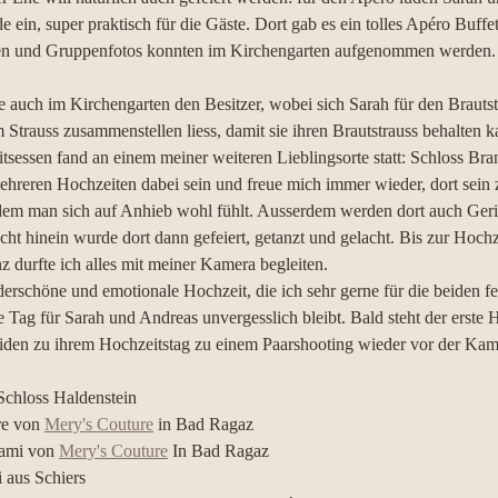
 ein, super praktisch für die Gäste. Dort gab es ein tolles Apéro Buffe
ien und Gruppenfotos konnten im Kirchengarten aufgenommen werden.
te auch im Kirchengarten den Besitzer, wobei sich Sarah für den Brauts
 Strauss zusammenstellen liess, damit sie ihren Brautstrauss behalten k
tsessen fand an einem meiner weiteren Lieblingsorte statt: Schloss Bra
ehreren Hochzeiten dabei sein und freue mich immer wieder, dort sein z
in dem man sich auf Anhieb wohl fühlt. Ausserdem werden dort auch Geri
Nacht hinein wurde dort dann gefeiert, getanzt und gelacht. Bis zur Hoch
nz durfte ich alles mit meiner Kamera begleiten.
erschöne und emotionale Hochzeit, die ich sehr gerne für die beiden fe
e Tag für Sarah und Andreas unvergesslich bleibt. Bald steht der erste 
beiden zu ihrem Hochzeitstag zu einem Paarshooting wieder vor der Ka
Schloss Haldenstein
re von 
Mery's Couture
 in Bad Ragaz
ami von 
Mery's Couture
 In Bad Ragaz
aus Schiers  