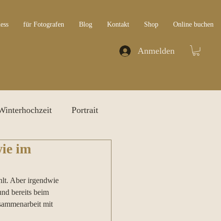
ess
für Fotografen
Blog
Kontakt
Shop
Online buchen
Anmelden
Winterhochzeit
Portrait
wie im
hlt. Aber irgendwie 
und bereits beim 
usammenarbeit mit 