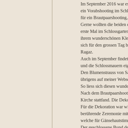
Im September 2016 war es 
ein Vorabshooting im Schl
für ein Brautpaarshooting
Gerne wollten die beiden 
erste Mal im Schlossgarte
ihrem wunderschönen Klei
sich für den grossen Tag
Ragaz.
Auch im September findet
und die Schlossmauern eig
Den Blumenstrauss von Sa
übrigens auf meiner Webse
So liess sich diesen wund
Nach dem Brautpaarshootin
Kirche stattfand. Die Dek
Für die Dekoration war wi
berührende Zeremonie mit 
welche für Gänsehautstim
Der geschlossene Bund der