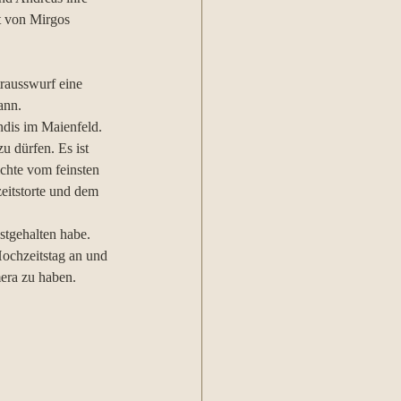
t von Mirgos 
trausswurf eine 
ann.
ndis im Maienfeld. 
u dürfen. Es ist 
chte vom feinsten 
zeitstorte und dem 
stgehalten habe. 
Hochzeitstag an und 
mera zu haben.