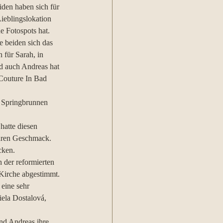
iden haben sich für 
ieblingslokation 
e Fotospots hat. 
e beiden sich das 
für Sarah, in 
d auch Andreas hat 
Couture In Bad 
 Springbrunnen 
atte diesen 
ihren Geschmack. 
cken.
 der reformierten 
Kirche abgestimmt. 
eine sehr 
iela Dostalová, 
nd Andreas ihre 