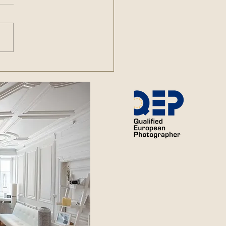
cht es einen
zeitstanz?