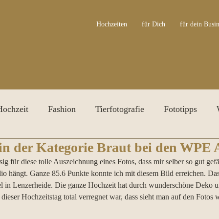
Hochzeiten
für Dich
für dein Busin
Hochzeit
Fashion
Tierfotografie
Fototipps
 in der Kategorie Braut bei den WPE
ersonal Branding Shooting
Irisfotografie
Awards
ig für diese tolle Auszeichnung eines Fotos, dass mir selber so gut gefäl
dio hängt. Ganze 85.6 Punkte konnte ich mit diesem Bild erreichen. Das
l in Lenzerheide. Die ganze Hochzeit hat durch wunderschöne Deko un
 dieser Hochzeitstag total verregnet war, dass sieht man auf den Fotos wi