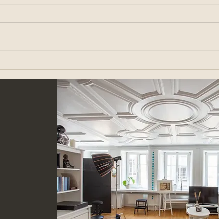
Schon einmal daran gedacht
Brau
im Winter zu heiraten? Eine
Hoch
Winterhochzeit!
h