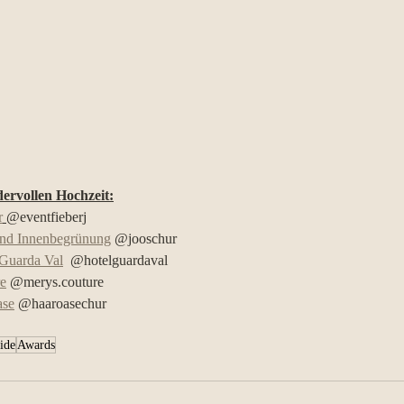
dervollen Hochzeit:
r
@eventfieberj
und Innenbegrünung
 @jooschur
 Guarda Val
  @hotelguardaval
e
 @merys.couture
ase
 @haaroasechur 
ide
Awards