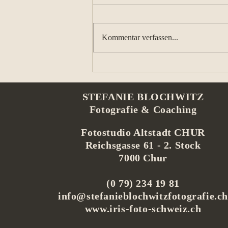
Kommentar verfassen...
Lampart's Val Lumnezia: so
exklusive kann eine Hochzeit
im kleinen Kreis sein.
STEFANIE BLOCHWITZ
Fotografie & Coaching
Fotostudio Altstadt CHUR
Reichsgasse 61 -
2. Stock
7000 Chur
(0 79) 234 19 81
info@stefanieblochwitzfotografie.c
www.iris-foto-schweiz.ch