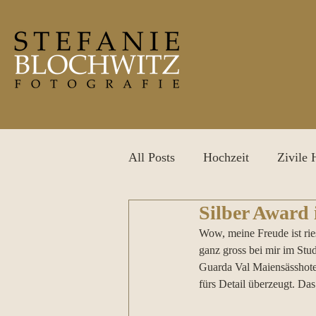
All Posts
Hochzeit
Zivile 
Silber Award
After Wedding Shooting
P
Wow, meine Freude ist ries
ganz gross bei mir im Stu
Guarda Val Maiensässhote
fürs Detail überzeugt. Das