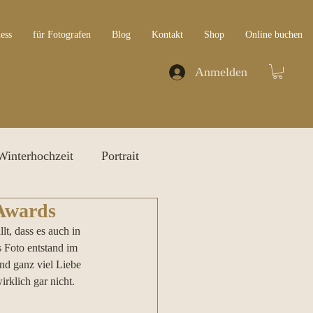
ess
für Fotografen
Blog
Kontakt
Shop
Online buchen
Anmelden
Winterhochzeit
Portrait
 Awards
lt, dass es auch in 
 Foto entstand im 
d ganz viel Liebe 
rklich gar nicht. 