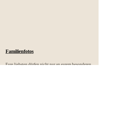
Familienfotos
Eure liebsten dürfen nicht nur an eurem besonderen 
Tag nicht fehlen, sondern auch auf euren Bildern 
nicht. Wie lange wir für die Gruppenbilder brauchen 
hängt ganz von der Anzahl Personen und euren 
Wünschen ab. Bei den Gruppenbildern lege ich 
nicht nur Wert darauf, dass ich euch von eurer 
Schokoladenseite fotografiere, sondern achte 
ebenso auf die eurer Liebsten.