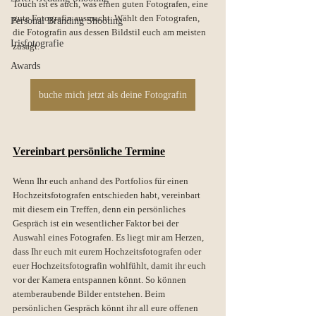
Touch ist es auch, was einen guten Fotografen, eine 
gute Fotografin ausmacht. Wählt den Fotografen, 
Personal Branding Shooting
die Fotografin aus dessen Bildstil euch am meisten 
Irisfotografie
zusagt.
Awards
buche mich jetzt als deine Fotografin
Vereinbart persönliche Termine
Wenn Ihr euch anhand des Portfolios für einen 
Hochzeitsfotografen entschieden habt, vereinbart 
mit diesem ein Treffen, denn ein persönliches 
Gespräch ist ein wesentlicher Faktor bei der 
Auswahl eines Fotografen. Es liegt mir am Herzen, 
dass Ihr euch mit eurem Hochzeitsfotografen oder 
euer Hochzeitsfotografin wohlfühlt, damit ihr euch 
vor der Kamera entspannen könnt. So können 
atemberaubende Bilder entstehen. Beim 
persönlichen Gespräch könnt ihr all eure offenen 