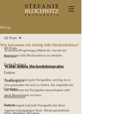
Beitrag
All Posts
Wie bekomme ich richtig tolle Hochzeitsfotos?
All Posts
In diesem Blogeintrag erfährst du, was du tun 
kannst um tolle Hochzeitfotos zu erhalten. 
Hochzeit
Zivile Hochzeit
Wähle deinen Hochzeitsfotografen
Fashion
Es gibt sehr viele gute Fotografen, wichtig ist es 
Tierfotografie
den passenden für sich zu finden. Ich empfehle dir 
Fototipps
die Webseiten der Fotografen anzuschauen oder 
auch Rezessionen zu lesen. 
Winterhochzeit
Portrait
Jeder Fotograf und jede Fotografin hat ihren 
eigenen einzigartigen Style. Dieser persönliche 
After Wedding Shooting